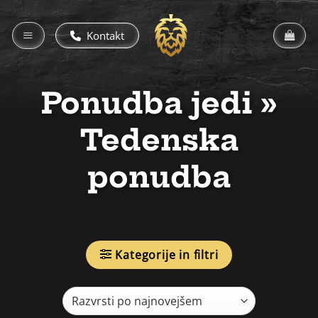
Skoči
na
Kontakt
vsebino
Ponudba jedi
»
Tedenska
ponudba
Kategorije in filtri