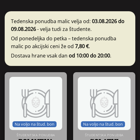
Tedenska ponudba malic velja od:
03.08.2026 do
09.08.2026
- velja tudi za študente.
Od ponedeljka do petka – tedenska ponudba
malic po akcijski ceni že od
7,80 €
.
Dostava hrane vsak dan
od 10:00 do 20:00
.
Na voljo na štud. bon
Na voljo na štud. bon
ŠTUDENTSKA PONUDBA
ŠTUDENTSKA PONUDBA