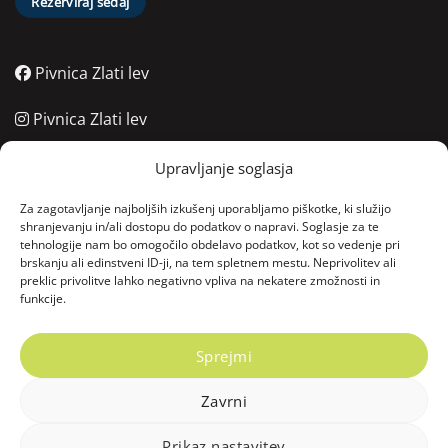
Rezerviraj sedaj
Pivnica Zlati lev
Pivnica Zlati lev
Pivnica Zlati lev
Upravljanje soglasja
040 781 966
Za zagotavljanje najboljših izkušenj uporabljamo piškotke, ki služijo
shranjevanju in/ali dostopu do podatkov o napravi. Soglasje za te
tehnologije nam bo omogočilo obdelavo podatkov, kot so vedenje pri
(02) 250 80 80
brskanju ali edinstveni ID-ji, na tem spletnem mestu. Neprivolitev ali
preklic privolitve lahko negativno vpliva na nekatere zmožnosti in
funkcije.
06:00 - 22:00
Vodnikov trg 4, 2000 Maribor, Slovenija
Sprejmi
Zavrni
Copyright © 2025 Zlati lev. Vse pravice pridržane.
Prikaz nastavitev