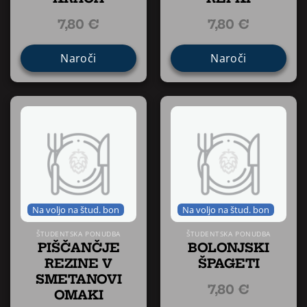
7,80
€
7,80
€
Naroči
Naroči
Na voljo na štud. bon
Na voljo na štud. bon
ŠTUDENTSKA PONUDBA
ŠTUDENTSKA PONUDBA
PIŠČANČJE
BOLONJSKI
REZINE V
ŠPAGETI
SMETANOVI
7,80
€
OMAKI