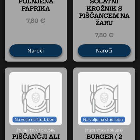
POLNJENA
SOLATNI
PAPRIKA
KROŽNIK S
PIŠČANCEM NA
7,80
€
ŽARU
7,80
€
Naroči
Naroči
Na voljo na štud. bon
Na voljo na štud. bon
ŠTUDENTSKA PONUDBA
ŠTUDENTSKA PONUDBA
PIŠČANČJI ALI
BURGER ( 2