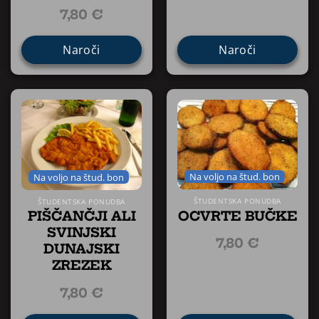
7,80
€
Naroči
Naroči
Na voljo na štud. bon
Na voljo na štud. bon
ŠTUDENTSKA PONUDBA
ŠTUDENTSKA PONUDBA
OCVRTE BUČKE
PIŠČANČJI ALI
SVINJSKI
7,80
€
DUNAJSKI
ZREZEK
7,80
€