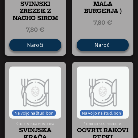
SVINJSKI
MALA
ZREZEK Z
BURGERJA )
NACHO SIROM
7,80
€
7,80
€
Naroči
Naroči
Na voljo na štud. bon
Na voljo na štud. bon
ŠTUDENTSKA PONUDBA
ŠTUDENTSKA PONUDBA
SVINJSKA
OCVRTI RAKOVI
KRAČA
REPKI