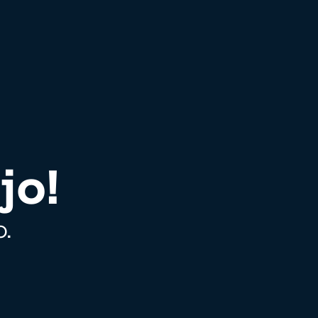
jo!
.