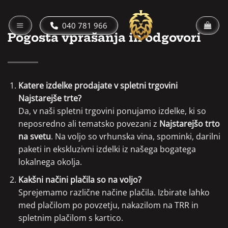
Skip
to
040 781 966
content
Pogosta vprašanja in odgovori
Katere izdelke prodajate v spletni trgovini
Najstarejše trte?
Da, v naši spletni trgovini ponujamo izdelke, ki so
neposredno ali tematsko povezani z
Najstarejšo trto
na svetu
. Na voljo so vrhunska vina, spominki, darilni
paketi in ekskluzivni izdelki iz našega bogatega
lokalnega okolja.
Kakšni načini plačila so na voljo?
Sprejemamo različne načine plačila. Izbirate lahko
med plačilom po povzetju, nakazilom na TRR in
spletnim plačilom s kartico.