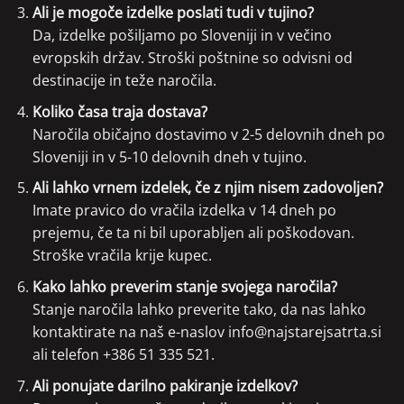
Ali je mogoče izdelke poslati tudi v tujino?
Da, izdelke pošiljamo po Sloveniji in v večino
evropskih držav. Stroški poštnine so odvisni od
destinacije in teže naročila.
Koliko časa traja dostava?
Naročila običajno dostavimo v 2-5 delovnih dneh po
Sloveniji in v 5-10 delovnih dneh v tujino.
Ali lahko vrnem izdelek, če z njim nisem zadovoljen?
Imate pravico do vračila izdelka v 14 dneh po
prejemu, če ta ni bil uporabljen ali poškodovan.
Stroške vračila krije kupec.
Kako lahko preverim stanje svojega naročila?
Stanje naročila lahko preverite tako, da nas lahko
kontaktirate na naš e-naslov
info@najstarejsatrta.si
ali telefon
+386 51 335 521
.
Ali ponujate darilno pakiranje izdelkov?