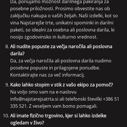
Da, ponujamo možnost darilnega pakiranja za
posebne priložnosti. Prosimo obvestite nas ob
zaključku nakupa o vaših željah. Naši izdelki, kot so
vina Najstarejše trte, unikatni spominki in darilni
paketi, so idealni za osebna ali poslovna darila, ki
nosijo zgodovinsko in kulturno vrednost.
Ali nudite popuste za večja naročila ali poslovna
darila?
Da, za večja naročila ali poslovna darila nudimo
posebne popuste in prilagojene ponudbe.
Kontaktirajte nas za več informacij.
Kako lahko stopim v stik z vašo ekipo za pomoč?
Na voljo smo vam na e-naslovu
info@najstarejsatrta.si
ali telefonski številki
+386 51
335 521
. Z veseljem vam bomo pomagali.
Ali imate fizično trgovino, kjer si lahko izdelke
ogledam v živo?